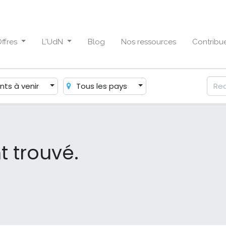
ffres
L'UdN
Blog
Nos ressources
Contribu
ts à venir
Tous les pays
 trouvé.