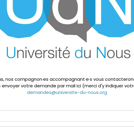
us, nos compagnon·es accompagnant·e·s vous contacterons 
nvoyer votre demande par mail ici (merci d'y indiquer votr
SCIC SAS UdN
demandes@universite-du-nous.org
395 route de Broissieux
73340 Bellecombe en Bauges
RCS Chambéry
CONTACT