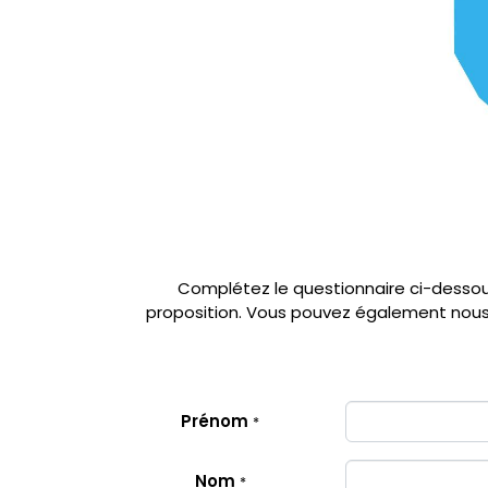
Complétez le questionnaire ci-desso
proposition. Vous pouvez également nous e
S'inscrire à la newsletter
4 lettres par an, nos articles, nos actus
Prénom
*
NEWSLETTER
Nom
*