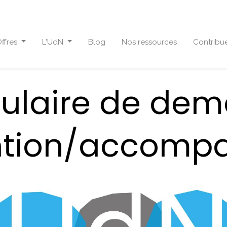
ffres
L'UdN
Blog
Nos ressources
Contribu
ulaire de de
ention/accom