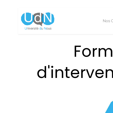
Nos O
Form
d'interv