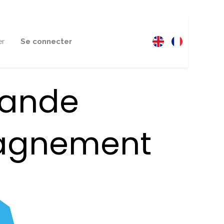
er
Se connecter
mande
pagnement