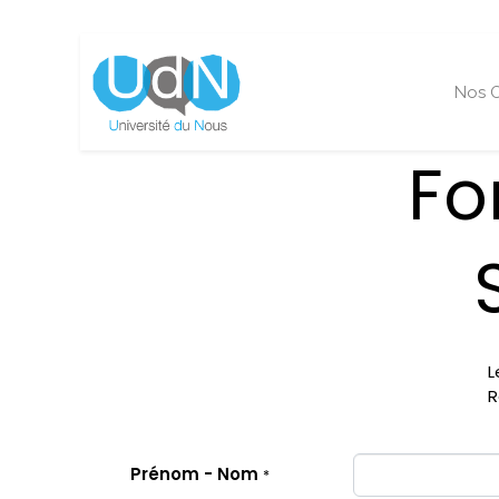
Nos O
Fo
L
R
Prénom - Nom
*