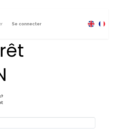
er
Se connecter
rêt
N
s?
nt