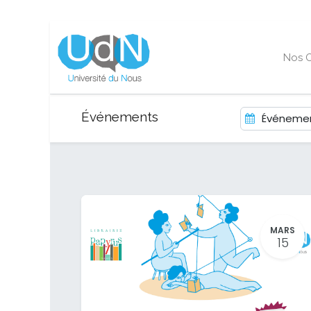
Nos O
Événements
Événemen
MARS
15