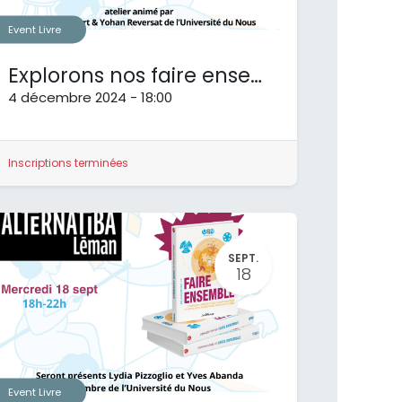
Event Livre
Explorons nos faire ensemble à Nantes
4 décembre 2024
-
18:00
Inscriptions terminées
SEPT.
Nous suivre
18
Instagram
Linkedin
Facebook
Event Livre
Mastodon