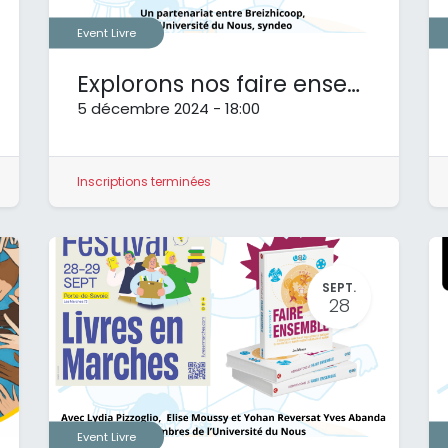
Event Livre
Explorons nos faire ensemble à Rennes
5 décembre 2024
-
18:00
Inscriptions terminées
SEPT.
SCIC SAS UdN
28
395 route de Broissieux
73340 Bellecombe en Bauges
RCS Chambéry
CONTACT
Event Livre