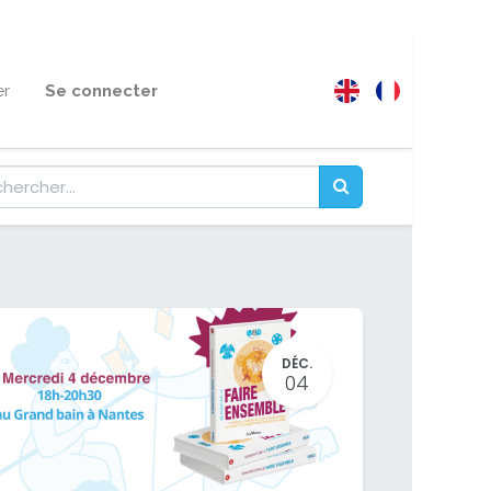
er
Se connecter
DÉC.
04