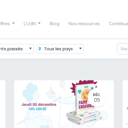
ffres
L'UdN
Blog
Nos ressources
Contribu
ts passés
Tous les pays
DÉC.
05