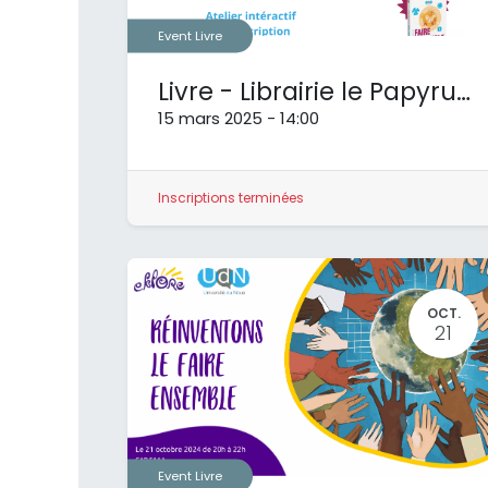
Event Livre
Livre - Librairie le Papyrus à Namur
15 mars 2025
-
14:00
Inscriptions terminées
OCT.
21
S'inscrire à la newsletter
4 lettres par an, nos articles, nos actus
NEWSLETTER
Event Livre