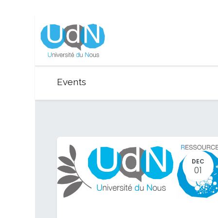
Events
DEC
01