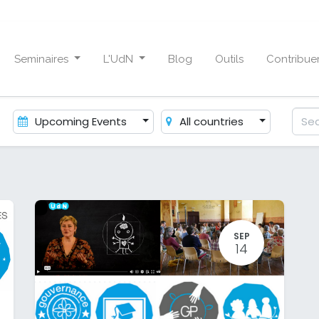
Seminaires
L'UdN
Blog
Outils
Contribue
Upcoming Events
All countries
SEP
14