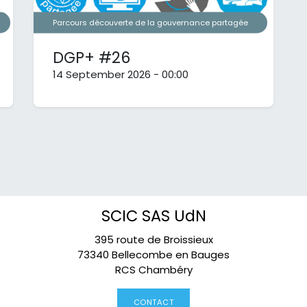
Parcours découverte de la gouvernance partagée
DGP+ #26
14 September 2026
-
00:00
SCIC SAS UdN
395 route de Broissieux
73340 Bellecombe en Bauges
RCS Chambéry
CONTACT