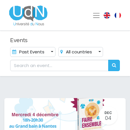
Events
Past Events
All countries
DEC
04